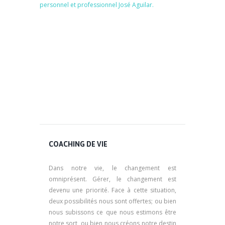
personnel et professionnel José Aguilar.
psychologue marseille,
psy marseille, psychologue à marseille,
psychothérapie marseille, psychothérapeute
marseille, thérapie marseille, thérapie à marseille,
psychologue marseille, psy marseille
coaching marseille coach marseille coaching
marseille coach marseille coach marseille
COACHING DE VIE
Dans notre vie, le changement est
omniprésent. Gérer, le changement est
devenu une priorité. Face à cette situation,
deux possibilités nous sont offertes; ou bien
nous subissons ce que nous estimons être
notre sort, ou bien nous créons notre destin