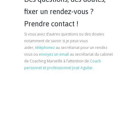
fixer un rendez-vous ?
Prendre contact !
Si vous avez d’autres questions ou des doutes
notamment de savoir si je peux vous
aider,
téléphonez
au secrétariat pour un rendez
vous ou
envoyez un email
au secrétariat du cabinet
de Coaching Marseille à l’attention de
Coach
personnel et professionnel José Aguilar.
psychologue marseille,
psy marseille, psychologue à marseille,
psychothérapie marseille, psychothérapeute
marseille, thérapie marseille, thérapie à marseille,
psychologue marseille, psy marseille
coaching marseille coaching marseille coaching
marseille coaching marseille coaching marseille
coaching marseille coaching marseille